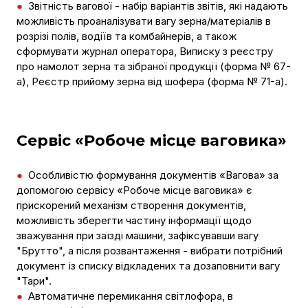
●
Звітність вагової - набір варіантів звітів, які надають
можливість проаналізувати вагу зерна/матеріалів в
розрізі полів, водіїв та комбайнерів, а також
сформувати журнал оператора, Виписку з реєстру
про намолот зерна та зібраної продукції (форма № 67-
а), Реєстр прийому зерна від шофера (форма № 71-а).
Сервіс «Робоче місце ваговика»
●
Особливістю формування документів «Вагова» за
допомогою сервісу «Робоче місце ваговика» є
прискорений механізм створення документів,
можливість зберегти частину інформації щодо
зважування при заїзді машини, зафіксувавши вагу
"Брутто", а після розвантаження - вибрати потрібний
документ із списку відкладених та дозаповнити вагу
"Тари".
●
Автоматичне перемикання світлофора, в