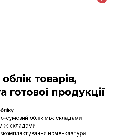
облік товарів,
та готової продукції
бліку
сно-сумовий облік між складами
 між складами
озкомплектування номенклатури