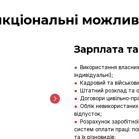
кціональні можлив
Зарплата та
●
Використання власних 
індивідуальні);
●
Кадровий та військови
●
Штатний розклад та о
●
Договори цивільно-пра
●
Облік невикористаних
відпусток;
●
Розрахунок заробітної
систем оплати праці: пог
та їх різновидів;