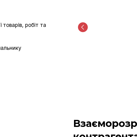
 товарів, робіт та
чальнику
Взаєморозр
контрагент