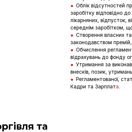
●
Облік відсутностей пр
заробітку відповідно д
лікарняних, відпусток, 
середнім заробітком, що
●
Створення власних та 
законодавством премій,
●
Обчислення регламент
відрахувань до фонду оп
●
Утримання за виконав
внесків, позик, утримань
●
Регламентованої, стати
Кадри та Зарплат
а.
ргівля та