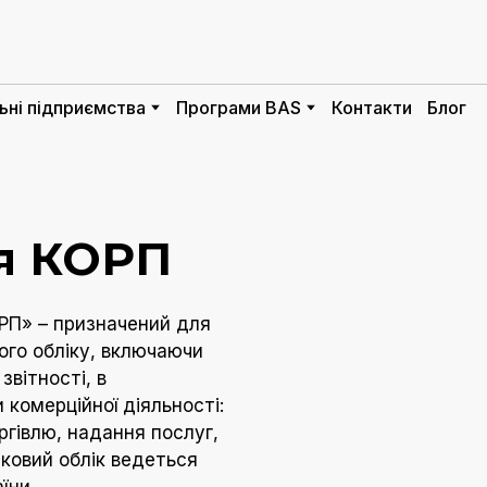
ьні підприємства
Програми BAS
Контакти
Блог
ія КОРП
РП» – призначений для
ого обліку, включаючи
звітності, в
 комерційної діяльності:
оргівлю, надання послуг,
тковий облік ведеться
їни.