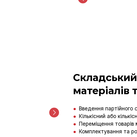
Складський 
матеріалів 
●
Введення партійного о
●
Кількісний або кількі
●
Переміщення товарів
●
Комплектування та р