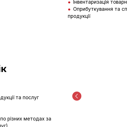
●
Інвентаризація товар
●
Оприбуткування та спи
продукції
ік
укції та послуг
по різних методах за
уг)