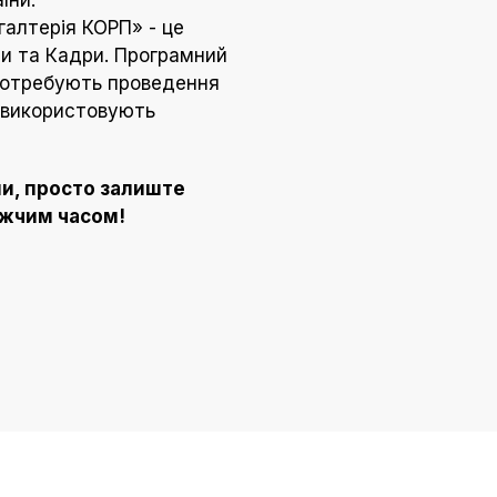
галтерія КОРП» - це
и та Кадри. Програмний
 потребують проведення
а використовують
и, просто залиште
ижчим часом!