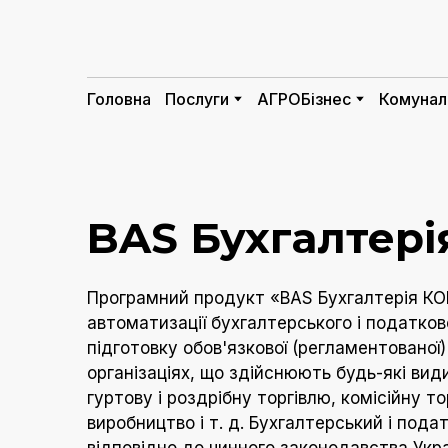
Головна
Послуги
АГРОБізнес
Комунал
BAS Бухгалтер
Програмний продукт «BAS Бухгалтерія КО
автоматизації бухгалтерського і податков
підготовку обов'язкової (регламентованої) 
організаціях, що здійснюють будь-які види
гуртову і роздрібну торгівлю, комісійну т
виробництво і т. д. Бухгалтерський і пода
відповідно до чинного законодавства Укра