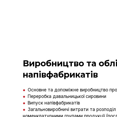
Виробництво та обл
напівфабрикатів
●
Основне та допоміжне виробництво прод
●
Переробка давальницької сировини
●
Випуск напівфабрикатів
●
Загальновиробничі витрати та розподіл 
номенклатурними групами продукції (посл