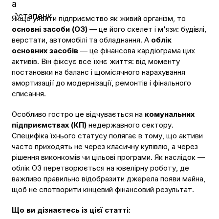
Якщо уявити підприємство як живий організм, то
основні засоби (ОЗ)
— це його скелет і м'язи: будівлі,
верстати, автомобілі та обладнання. А
облік
основних засобів
— це фінансова кардіограма цих
активів. Він фіксує все їхнє життя: від моменту
постановки на баланс і щомісячного нарахування
амортизації до модернізації, ремонтів і фінального
списання.
Особливо гостро це відчувається на
комунальних
підприємствах (КП)
недержавного сектору.
Специфіка їхнього статусу полягає в тому, що активи
часто приходять не через класичну купівлю, а через
рішення виконкомів чи цільові програми. Як наслідок —
облік ОЗ перетворюється на ювелірну роботу, де
важливо правильно відобразити джерела появи майна,
щоб не спотворити кінцевий фінансовий результат.
Що ви дізнаєтесь із цієї статті: