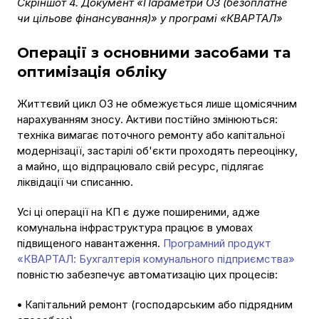
Скріншот 4. Документ «Параметри ОЗ (безоплатне
чи цільове фінансування)» у програмі «КВАРТАЛ»
Операції з основними засобами та
оптимізація обліку
Життєвий цикл ОЗ не обмежується лише щомісячним
нарахуванням зносу. Активи постійно змінюються:
техніка вимагає поточного ремонту або капітальної
модернізації, застарілі об'єкти проходять переоцінку,
а майно, що відпрацювало свій ресурс, підлягає
ліквідації чи списанню.
Усі ці операції на КП є дуже поширеними, адже
комунальна інфраструктура працює в умовах
підвищеного навантаження.
Програмний продукт
«КВАРТАЛ: Бухгалтерія комунального підприємства»
повністю забезпечує автоматизацію цих процесів:
•
Капітальний ремонт (господарським або підрядним