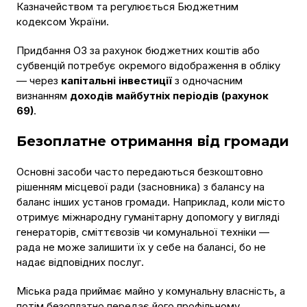
Казначейством та регулюється Бюджетним
кодексом України.
Придбання ОЗ за рахунок бюджетних коштів або
субвенцій потребує окремого відображення в обліку
— через
капітальні інвестиції
з одночасним
визнанням
доходів майбутніх періодів (рахунок
69)
.
Безоплатне отримання від громади
Основні засоби часто передаються безкоштовно
рішенням місцевої ради (засновника) з балансу на
баланс інших установ громади. Наприклад, коли місто
отримує міжнародну гуманітарну допомогу у вигляді
генераторів, сміттєвозів чи комунальної техніки —
рада не може залишити їх у себе на балансі, бо не
надає відповідних послуг.
Міська рада приймає майно у комунальну власність, а
потім безоплатно передає його профільному