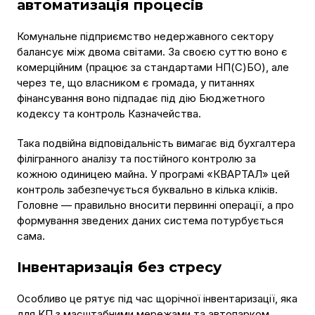
автоматизація процесів
Комунальне підприємство недержавного сектору
балансує між двома світами. За своєю суттю воно є
комерційним (працює за стандартами НП(С)БО), але
через те, що власником є громада, у питаннях
фінансування воно підпадає під дію Бюджетного
кодексу та контроль Казначейства.
Така подвійна відповідальність вимагає від бухгалтера
філігранного аналізу та постійного контролю за
кожною одиницею майна. У програмі «КВАРТАЛ» цей
контроль забезпечується буквально в кілька кліків.
Головне — правильно вносити первинні операції, а про
формування зведених даних система потурбується
сама.
Інвентаризація без стресу
Особливо це рятує під час щорічної інвентаризації, яка
для КП з масштабними мережами та автопарком