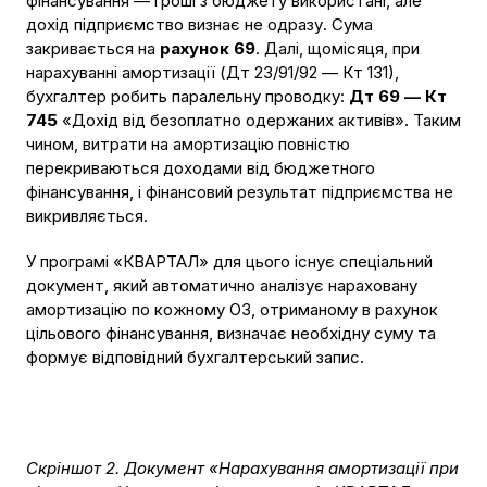
фінансування — гроші з бюджету використані, але
дохід підприємство визнає не одразу. Сума
закривається на
рахунок 69
. Далі, щомісяця, при
нарахуванні амортизації (Дт 23/91/92 — Кт 131),
бухгалтер робить паралельну проводку:
Дт 69 — Кт
745
«Дохід від безоплатно одержаних активів». Таким
чином, витрати на амортизацію повністю
перекриваються доходами від бюджетного
фінансування, і фінансовий результат підприємства не
викривляється.
У програмі «КВАРТАЛ» для цього існує спеціальний
документ, який автоматично аналізує нараховану
амортизацію по кожному ОЗ, отриманому в рахунок
цільового фінансування, визначає необхідну суму та
формує відповідний бухгалтерський запис.
Скріншот 2. Документ «Нарахування амортизації при