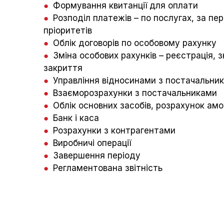
●
Формування квитанції для оплати
●
Розподіл платежів – по послугах, за пе
пріоритетів
●
Облік договорів по особовому рахунку
●
Зміна особових рахунків – реєстрація, з
закриття
●
Управління відносинами з постачальни
●
Взаєморозрахунки з постачальниками
●
Облік основних засобів, розрахунок амо
●
Банк і каса
●
Розрахунки з контрагентами
●
Виробничі операції
●
Завершення періоду
●
Регламентована звітність