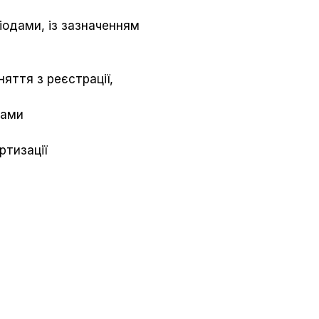
ріодами, із зазначенням
няття з реєстрації,
ками
ртизації